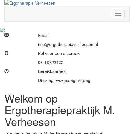
Skip
to
Toggle
content
navigati
Email
info@ergotherapieverheesen.nl
Bel voor een afspraak
06-16722432
Bereikbaarheid
Dinsdag, woensdag, vrijdag
Welkom op
Ergotherapiepraktijk M.
Verheesen
Ergotherapiepraktijk M. Verheesen is een eerstelijns